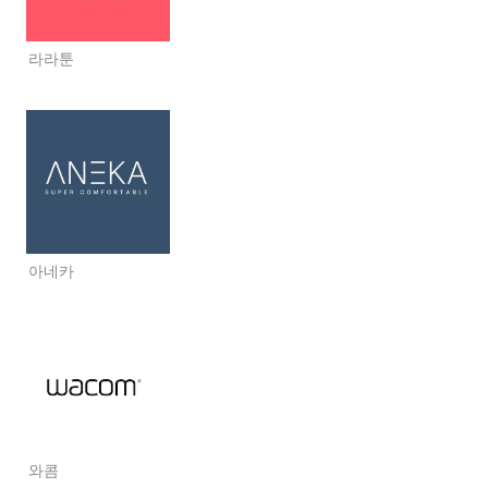
라라툰
아네카
와콤